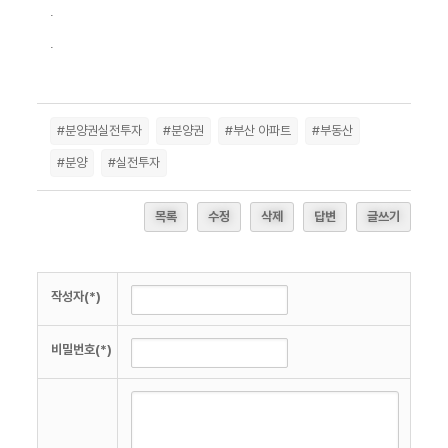
.
.
#분양권실전투자
#분양권
#부산 아파트
#부동산
#분양
#실전투자
목록
수정
삭제
답변
글쓰기
작성자(*)
비밀번호(*)