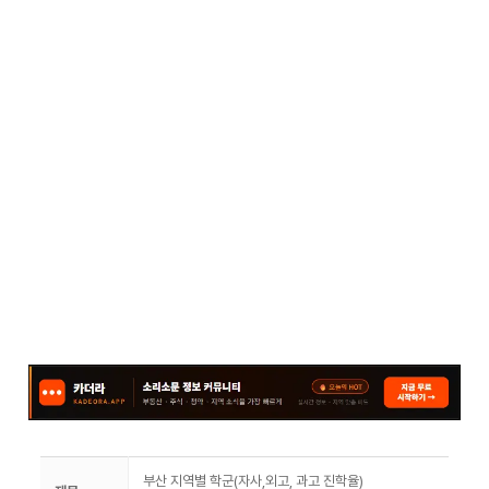
부산 지역별 학군(자사,외고, 과고 진학율)