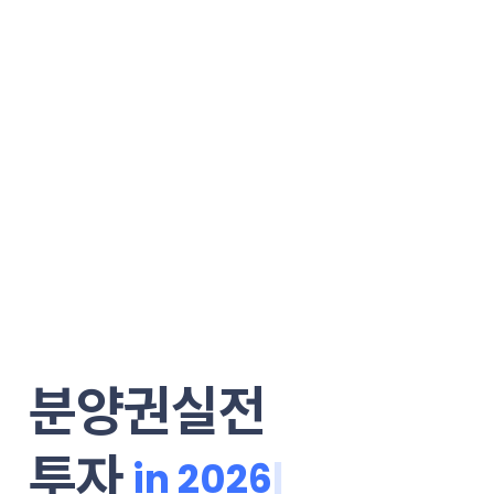
분양권실전
투자
i
|