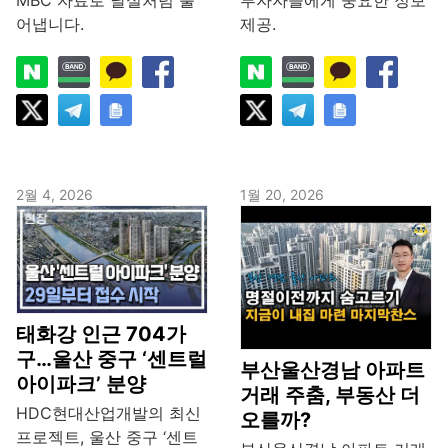
MBC 자료로 날실처럼 풀
투자자들에게 중요한 정보
어냅니다.
제공.
2월 4, 2026
1월 20, 2026
태화강 인근 704가
구…울산 중구 ‘센트럴
부산울산경남 아파트
아이파크’ 분양
거래 주춤, 부동산 더
HDC현대산업개발의 최신
오를까?
프로젝트, 울산 중구 ‘센트