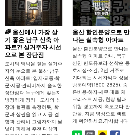
🌈 울산에서 가장 살
울산 할인분양으로 만
기 좋은 남구 신축 아
나는 실속형 아파트
파트?! 실거주자 시선
울산 할인분양으로 만나는
으로 본 장단점
실속형 아파트 안내. 북구
신천 반도유보라 선착순 동
도시의 맥박을 짚는 실거주
호지정·조건, 2년 거주로
자의 눈으로 본 울산 남구
기대되는 시세차익과 상담·
신축 아파트: 입지·교통·학
방문예약(1800-2625). 숨
군·시공·관리비까지 솔직한
은비용·하자·세무·대출 체
장단점과 누구에게 맞는지
크리스트 제공, 현장 팁과
냉정하게 정리—도시의 심
위험 경고까지 속도보다 판
장과 혈관을 측정하듯, 학
단을. 지금 영상으로 빠르
군과 상권을 읽고 시공 결
게 확인하세요.감사합니다
함과 관리비 그림자까지 낱
낱이 파헤쳐 추천 대상과