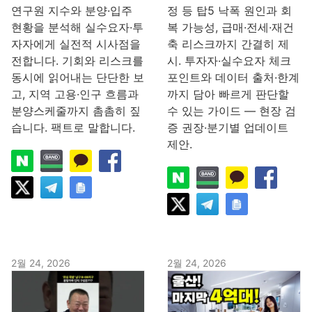
연구원 지수와 분양·입주
정 등 탑5 낙폭 원인과 회
현황을 분석해 실수요자·투
복 가능성, 급매·전세·재건
자자에게 실전적 시사점을
축 리스크까지 간결히 제
전합니다. 기회와 리스크를
시. 투자자·실수요자 체크
동시에 읽어내는 단단한 보
포인트와 데이터 출처·한계
고, 지역 고용·인구 흐름과
까지 담아 빠르게 판단할
분양스케줄까지 촘촘히 짚
수 있는 가이드 — 현장 검
습니다. 팩트로 말합니다.
증 권장·분기별 업데이트
제안.
2월 24, 2026
2월 24, 2026