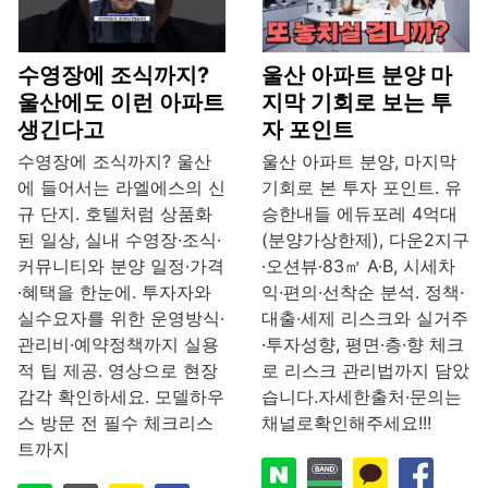
수영장에 조식까지?
울산 아파트 분양 마
울산에도 이런 아파트
지막 기회로 보는 투
생긴다고
자 포인트
수영장에 조식까지? 울산
울산 아파트 분양, 마지막
에 들어서는 라엘에스의 신
기회로 본 투자 포인트. 유
규 단지. 호텔처럼 상품화
승한내들 에듀포레 4억대
된 일상, 실내 수영장·조식·
(분양가상한제), 다운2지구
커뮤니티와 분양 일정·가격
·오션뷰·83㎡ A·B, 시세차
·혜택을 한눈에. 투자자와
익·편의·선착순 분석. 정책·
실수요자를 위한 운영방식·
대출·세제 리스크와 실거주
관리비·예약정책까지 실용
·투자성향, 평면·층·향 체크
적 팁 제공. 영상으로 현장
로 리스크 관리법까지 담았
감각 확인하세요. 모델하우
습니다.자세한출처·문의는
스 방문 전 필수 체크리스
채널로확인해주세요!!!
트까지