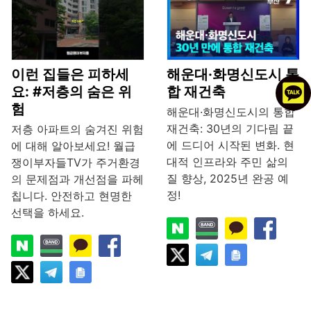
이런 집들은 피하세
해운대·화명신도시 통
요: #저층의 숨은 위
합 재건축
험
해운대·화명신도시의 통합
재건축: 30년의 기다림 끝
저층 아파트의 숨겨진 위험
에 드디어 시작된 변화. 현
에 대해 알아보세요! 월급
대적 인프라와 주민 삶의
쟁이부자들TV가 주거환경
질 향상, 2025년 완공 예
의 문제점과 개선점을 파헤
정!
칩니다. 안전하고 현명한
선택을 하세요.