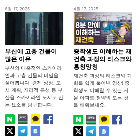
6월 17, 2025
4월 17, 2025
부산에 고층 건물이
중학생도 이해하는 재
많은 이유
건축 과정의 리스크와
흥청망청
부산의 매혹적인 스카이라
인과 고층 건물의 비밀을
재건축 과정의 리스크와 기
풀어봅니다. 경제 성장, 도
회를 쉽게 풀어낸 영상! 중
시 계획, 지리적 특성 등 부
학생도 이해할 수 있는 서
산을 스카이라인 도시로 만
울 아파트 청약의 모든 것
든 요소를 탐구합니다.
을 배워보세요.