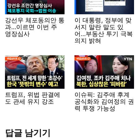
강선우 체포동의안 통
이 대통령, 정부에 맞
과…이르면 이번 주
서지 말란 말도 있
영장심사
어…부동산 투기 극복
의지 밝혀
트럼프, 위법 판결에
이슈픽: 김주애 후계
도 관세 유지 강조
공식화와 김여정의 권
력 투쟁 가능성
답글 남기기