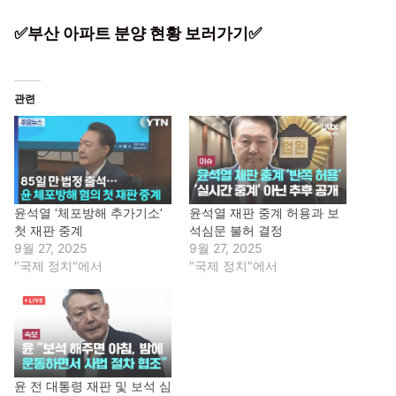
✅부산 아파트 분양 현황 보러가기✅
관련
윤석열 ‘체포방해 추가기소’
윤석열 재판 중계 허용과 보
첫 재판 중계
석심문 불허 결정
9월 27, 2025
9월 27, 2025
"국제 정치"에서
"국제 정치"에서
윤 전 대통령 재판 및 보석 심