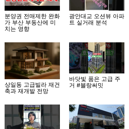
분양권 전매제한 완화
광안대교 오션뷰 아파
가 부산 부동산에 미
트 실거래 분석
치는 영향
바닷빛 품은 고급 주
상일동 고급빌라 재건
거 #블랑써밋
축과 재개발 전망