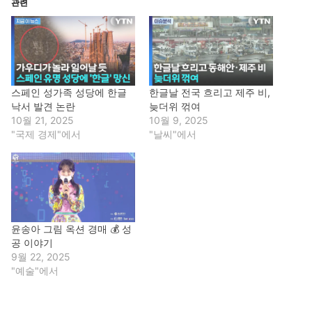
관련
스페인 성가족 성당에 한글
한글날 전국 흐리고 제주 비,
낙서 발견 논란
늦더위 꺾여
10월 21, 2025
10월 9, 2025
"국제 경제"에서
"날씨"에서
윤송아 그림 옥션 경매 💰 성
공 이야기
9월 22, 2025
"예술"에서