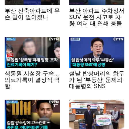
부산 신축아파트에 무
부산 아파트 주차장서
슨 일이 벌어졌나
SUV 운전 사고로 차
량 여러 대 연쇄 충돌
색동원 시설장 구속…
설날 밥상머리의 화두
의료기록이 결정적 역
가 된 ‘부동산’ 문제와
할
대통령의 SNS