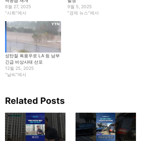
력공급 재개
발생
8월 27, 2025
9월 5, 2025
"사회"에서
"경제 뉴스"에서
성탄절 폭풍우로 LA 등 남부
긴급 비상사태 선포
12월 25, 2025
"날씨"에서
Related Posts