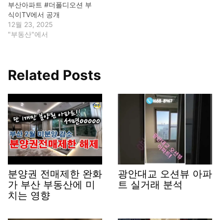
부산아파트 #더폴디오션 부
식이TV에서 공개
12월 23, 2025
"부동산"에서
Related Posts
분양권 전매제한 완화
광안대교 오션뷰 아파
가 부산 부동산에 미
트 실거래 분석
치는 영향