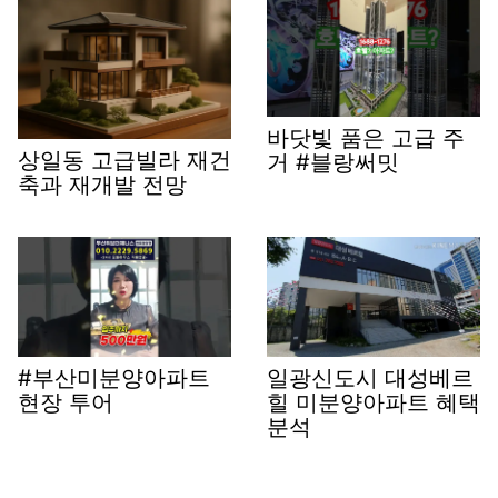
바닷빛 품은 고급 주
상일동 고급빌라 재건
거 #블랑써밋
축과 재개발 전망
#부산미분양아파트
일광신도시 대성베르
현장 투어
힐 미분양아파트 혜택
분석