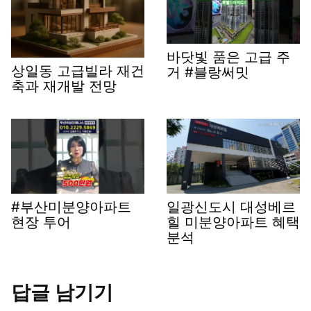
바닷빛 품은 고급 주
상일동 고급빌라 재건
거 #블랑써밋
축과 재개발 전망
#부산미분양아파트
일광신도시 대성베르
현장 투어
힐 미분양아파트 혜택
분석
답글 남기기