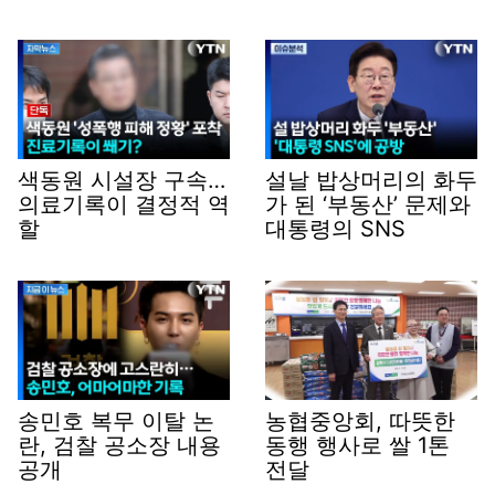
색동원 시설장 구속…
설날 밥상머리의 화두
의료기록이 결정적 역
가 된 ‘부동산’ 문제와
할
대통령의 SNS
송민호 복무 이탈 논
농협중앙회, 따뜻한
란, 검찰 공소장 내용
동행 행사로 쌀 1톤
공개
전달