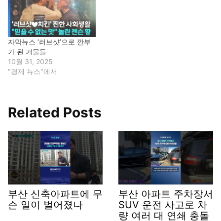
자막뉴스 ‘러브샷’으로 깐부
가 된 거물들
10월 31, 2025
"경제 뉴스"에서
Related Posts
부산 신축아파트에 무
부산 아파트 주차장서
슨 일이 벌어졌나
SUV 운전 사고로 차
량 여러 대 연쇄 충돌