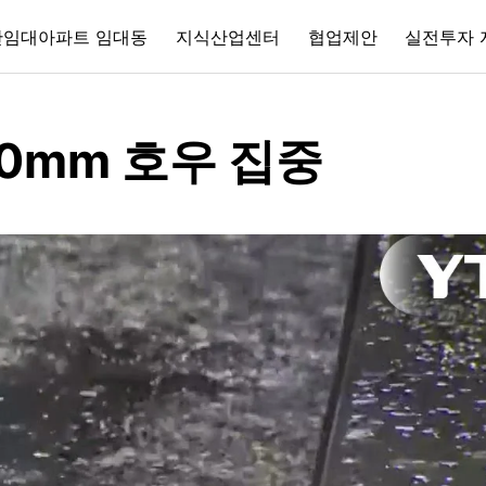
간임대아파트 임대동
지식산업센터
협업제안
실전투자 
50mm 호우 집중