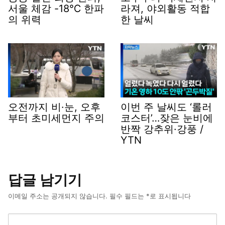
서울 체감 -18℃ 한파
라져, 야외활동 적합
의 위력
한 날씨
오전까지 비·눈, 오후
이번 주 날씨도 ‘롤러
부터 초미세먼지 주의
코스터’…잦은 눈비에
반짝 강추위·강풍 /
YTN
답글 남기기
이메일 주소는 공개되지 않습니다.
필수 필드는
*
로 표시됩니다