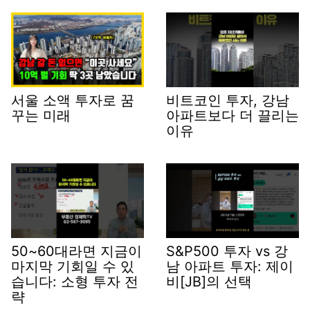
서울 소액 투자로 꿈
비트코인 투자, 강남
꾸는 미래
아파트보다 더 끌리는
이유
50~60대라면 지금이
S&P500 투자 vs 강
마지막 기회일 수 있
남 아파트 투자: 제이
습니다: 소형 투자 전
비[JB]의 선택
략