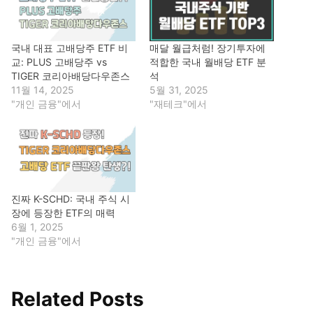
국내 대표 고배당주 ETF 비
매달 월급처럼! 장기투자에
교: PLUS 고배당주 vs
적합한 국내 월배당 ETF 분
TIGER 코리아배당다우존스
석
11월 14, 2025
5월 31, 2025
"개인 금융"에서
"재테크"에서
진짜 K-SCHD: 국내 주식 시
장에 등장한 ETF의 매력
6월 1, 2025
"개인 금융"에서
Related Posts