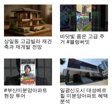
바닷빛 품은 고급 주
상일동 고급빌라 재건
거 #블랑써밋
축과 재개발 전망
#부산미분양아파트
일광신도시 대성베르
현장 투어
힐 미분양아파트 혜택
분석