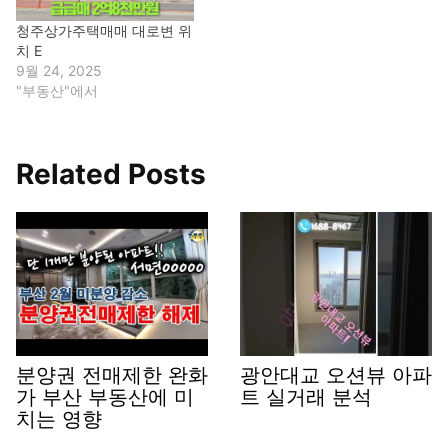
청주상가주택매매 대로변 위
치 E
9월 24, 2025
"부동산"에서
Related Posts
분양권 전매제한 완화
광안대교 오션뷰 아파
가 부산 부동산에 미
트 실거래 분석
치는 영향