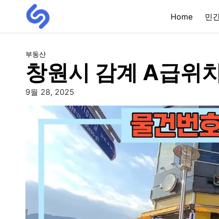
Home
민
부동산
창원시 감계 A급위치
9월 28, 2025