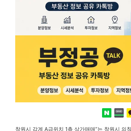
창원시 감계 A급위치 1층 상가매매”는 창원시 의