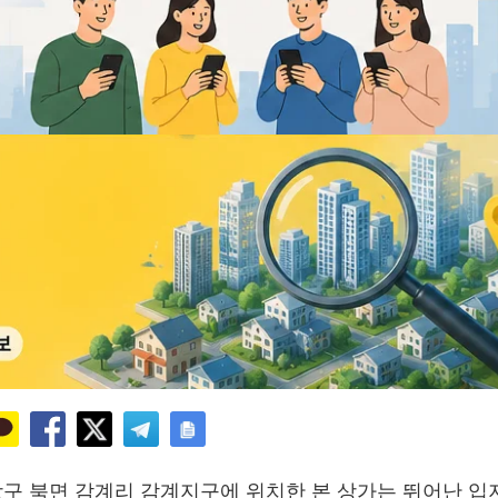
창구 북면 감계리 감계지구에 위치한 본 상가는 뛰어난 입