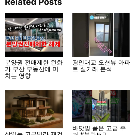
Related Posts
분양권 전매제한 완화
광안대교 오션뷰 아파
가 부산 부동산에 미
트 실거래 분석
치는 영향
바닷빛 품은 고급 주
상일동 고급빌라 재건
거 #블랑써밋