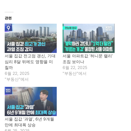
관련
서울 집값 전고점 갱신, 기대
서울 아파트값 ‘허니문 랠리’
심리 8달 뒤에도 영향을 미
조짐 보이나
칠까
6월 22, 2025
6월 22, 2025
"부동산"에서
"부동산"에서
서울 집값 ‘과열’, 6년 9개월
만에 최대폭 상승
6월 25, 2025