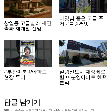
바닷빛 품은 고급 주
상일동 고급빌라 재건
거 #블랑써밋
축과 재개발 전망
#부산미분양아파트
일광신도시 대성베르
현장 투어
힐 미분양아파트 혜택
분석
답글 남기기
이메일 주소는 공개되지 않습니다.
필수 필드는
*
로 표시됩니다