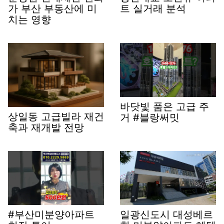
가 부산 부동산에 미
트 실거래 분석
치는 영향
바닷빛 품은 고급 주
상일동 고급빌라 재건
거 #블랑써밋
축과 재개발 전망
#부산미분양아파트
일광신도시 대성베르