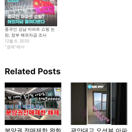
중국인 강남 아파트 쇼핑 논
란, 정부 해외자금 조사
12월 6, 2025
"경제"에서
Related Posts
분양권 전매제한 완화
광안대교 오션뷰 아파