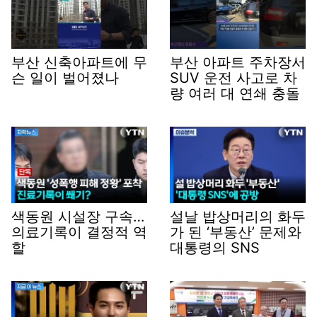
부산 신축아파트에 무
부산 아파트 주차장서
슨 일이 벌어졌나
SUV 운전 사고로 차
량 여러 대 연쇄 충돌
색동원 시설장 구속…
설날 밥상머리의 화두
의료기록이 결정적 역
가 된 ‘부동산’ 문제와
할
대통령의 SNS