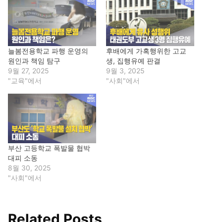
늘봄전용학교 파행 운영의
후배에게 가혹행위한 고교
원인과 책임 탐구
생, 집행유예 판결
9월 27, 2025
9월 3, 2025
"교육"에서
"사회"에서
부산 고등학교 폭발물 협박
대피 소동
8월 30, 2025
"사회"에서
Related Posts