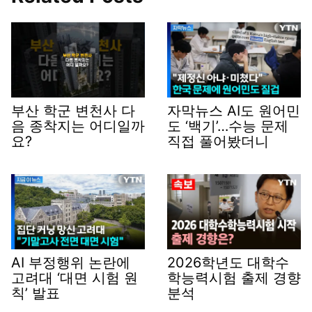
부산 학군 변천사 다
자막뉴스 AI도 원어민
음 종착지는 어디일까
도 ‘백기’…수능 문제
요?
직접 풀어봤더니
AI 부정행위 논란에
2026학년도 대학수
고려대 ‘대면 시험 원
학능력시험 출제 경향
칙’ 발표
분석