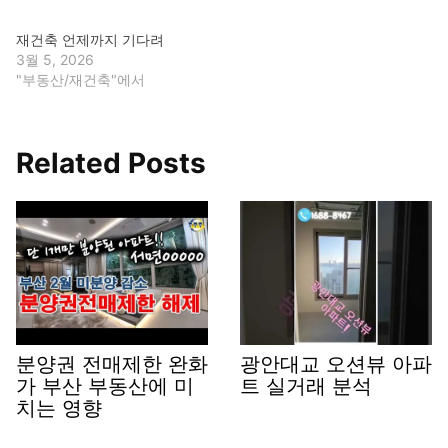
재건축 언제까지 기다려
3월 5, 2026
"부동산/재건축"에서
Related Posts
분양권 전매제한 완화
광안대교 오션뷰 아파
가 부산 부동산에 미
트 실거래 분석
치는 영향