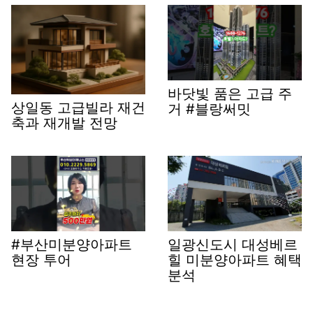
바닷빛 품은 고급 주
상일동 고급빌라 재건
거 #블랑써밋
축과 재개발 전망
#부산미분양아파트
일광신도시 대성베르
현장 투어
힐 미분양아파트 혜택
분석