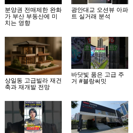
분양권 전매제한 완화
광안대교 오션뷰 아파
가 부산 부동산에 미
트 실거래 분석
치는 영향
바닷빛 품은 고급 주
상일동 고급빌라 재건
거 #블랑써밋
축과 재개발 전망