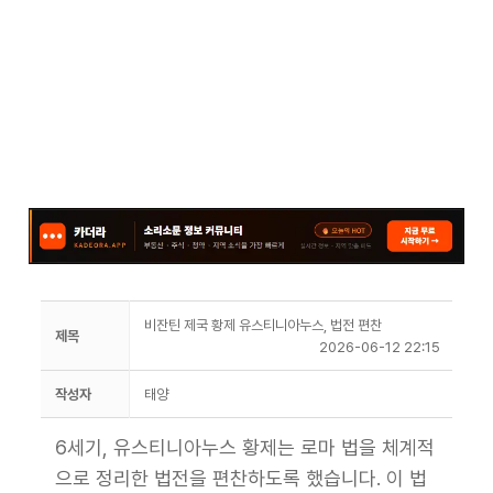
비잔틴 제국 황제 유스티니아누스, 법전 편찬
제목
2026-06-12 22:15
작성자
태양
6세기, 유스티니아누스 황제는 로마 법을 체계적
으로 정리한 법전을 편찬하도록 했습니다. 이 법