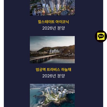
지
노
사
이
힐스테이트 아이코닉
트
2026년 분양
카
지
노
사
이
트
추
천
-
엄궁역 트라비스 하늘채
카
2026년 분양
지
노
사
이
트
추
천