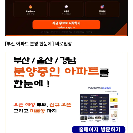
지
노
사
이
트
추
천
[부산 아파트 분양 한눈에] 바로입장
-
카
지
노
사
이
트
추
천
바
카
라
사
이
트
검