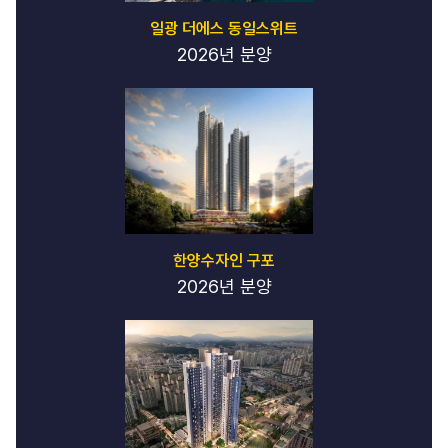
온
일광 더에스 동일스위트
라
인
2026년 분양
카
지
노
-
온
라
인
카
지
노
한양수자인 구포
카
2026년 분양
지
노
-
카
지
노
스
포