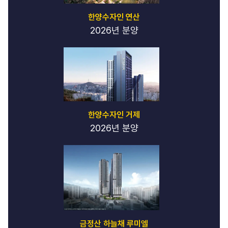
츠
토
한양수자인 연산
토
2026년 분양
-
스
포
츠
토
토
카
지
노
한양수자인 거제
사
2026년 분양
이
트
-
카
지
노
사
이
트
금정산 하늘채 루미엘
토