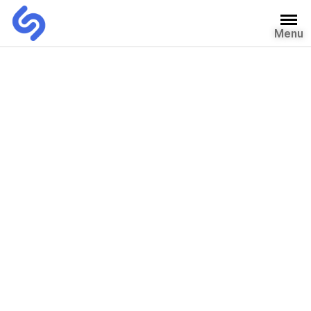
Menu
자유게시판