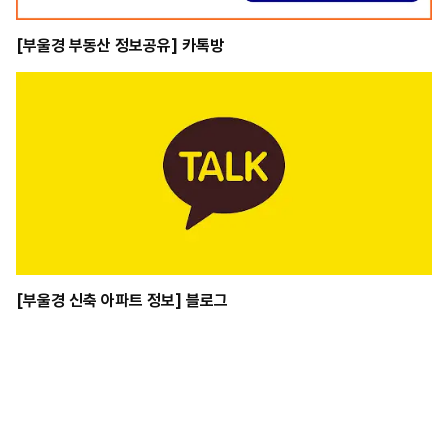
쩜
오
[부울경 부동산 정보공유] 카톡방
썸
데
이
-
강
남
쩜
오
썸
데
이
강
남
[부울경 신축 아파트 정보] 블로그
도
깨
비
-
강
남
도