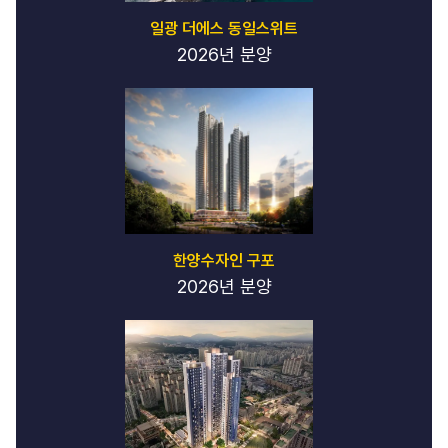
카
일광 더에스 동일스위트
이
가
2026년 분양
라
오
케
-
스
카
이
가
라
오
한양수자인 구포
케
2026년 분양
마
운
틴
가
라
오
케
-