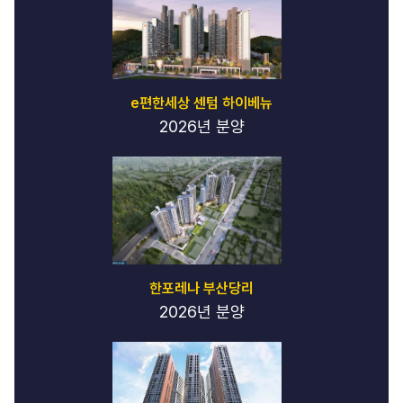
런
닝
레
빗
가
라
e편한세상 센텀 하이베뉴
오
2026년 분양
케
강
남
하
이
퍼
블
릭
-
한포레나 부산당리
강
2026년 분양
남
하
이
퍼
블
릭