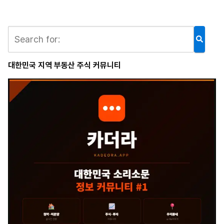
-
쩜
오
블
렌
딩
대한민국 지역 부동산 주식 커뮤니티
강
남
쩜
오
블
렌
딩
-
강
남
쩜
오
블
렌
딩
강