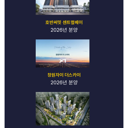
하
이
퍼
호반써밋 센트럴베이
블
릭
2026년 분양
-
하
이
퍼
블
릭
강
남
창원자이 더스카이
노
2026년 분양
래
방
-
강
남
노
래
방