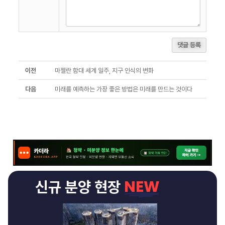
-
쩜
오
예
약
댓글 등록
퍼
펙
이전
마젤란 함대 세계 일주, 지구 인식의 변화
트
가
다음
미래를 예측하는 가장 좋은 방법은 미래를 만드는 것이다
라
오
케
-
퍼
펙
트
가
라
NEW
신규 분양 현장
오
케
강
남
퍼