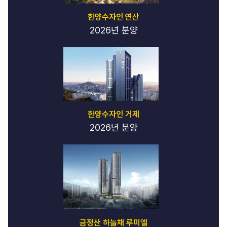
마
운
한양수자인 연산
틴
2026년 분양
가
라
오
케
씨
엘
3
3
-
한양수자인 거제
씨
2026년 분양
엘
3
3
달
리
는
토
끼
-
금정산 하늘채 루미엘
달