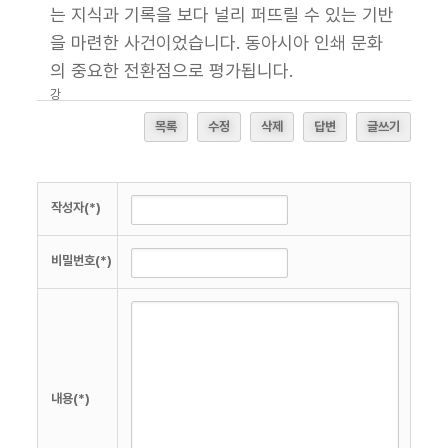
는 지식과 기록을 보다 널리 퍼뜨릴 수 있는 기반
을 마련한 사건이었습니다. 동아시아 인쇄 문화
의 중요한 전환점으로 평가됩니다.
강
남
목록
수정
삭제
답변
글쓰기
쩜
오
-
강
작성자(*)
남
쩜
오
비밀번호(*)
쩜
오
-
쩜
오
쩜
오
내용(*)
예
약