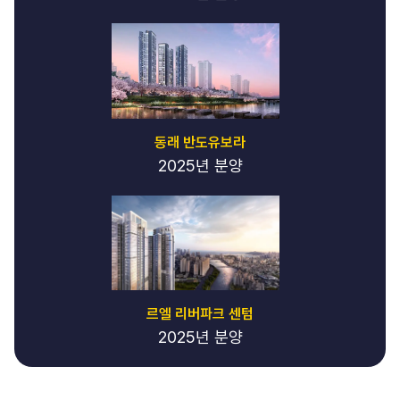
약
-
일
프
로
예
약
강
동래 반도유보라
남
블
2025년 분양
렌
딩
-
강
남
블
렌
딩
르엘 리버파크 센텀
쩜
2025년 분양
오
블
렌
딩