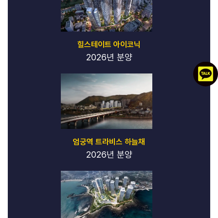
펙
트
-
강
힐스테이트 아이코닉
남
2026년 분양
퍼
펙
트
퍼
펙
트
노
래
방
엄궁역 트라비스 하늘채
-
2026년 분양
퍼
펙
트
노
래
방
스