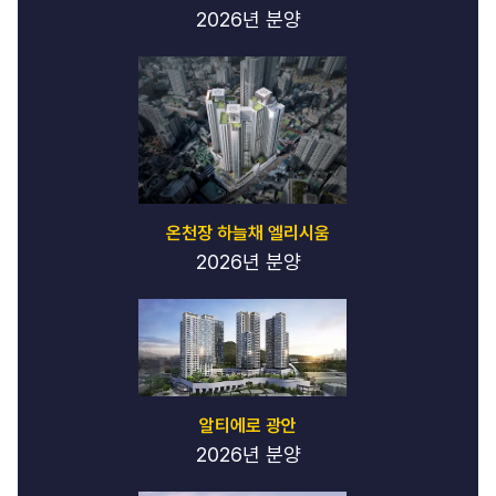
리
2026년 분양
는
토
끼
강
남
달
토
-
강
온천장 하늘채 엘리시움
남
2026년 분양
달
토
런
닝
레
빗
가
라
알티에로 광안
오
2026년 분양
케
-