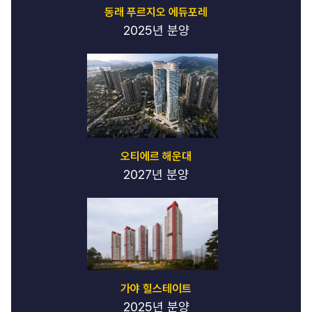
강
동래 푸르지오 에듀포레
남
2025년 분양
일
프
로
-
강
남
일
프
로
오티에르 해운대
일
2027년 분양
프
로
-
일
프
로
일
프
로
가야 힐스테이트
예
2025년 분양