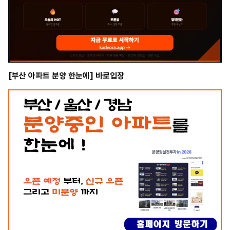
남
썸
데
이
-
강
남
[부산 아파트 분양 한눈에] 바로입장
썸
데
이
쩜
오
썸
데
이
-
쩜
오
썸
데
이
강
남