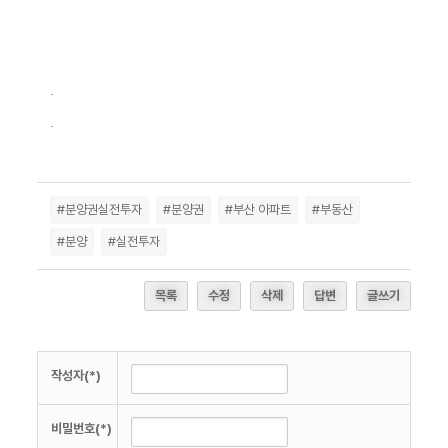
.
.
#분양권실전투자
#분양권
#부산 아파트
#부동산
#분양
#실전투자
목록
수정
삭제
답변
글쓰기
작성자(*)
비밀번호(*)