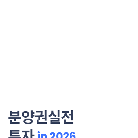
분양권실전
투자
|