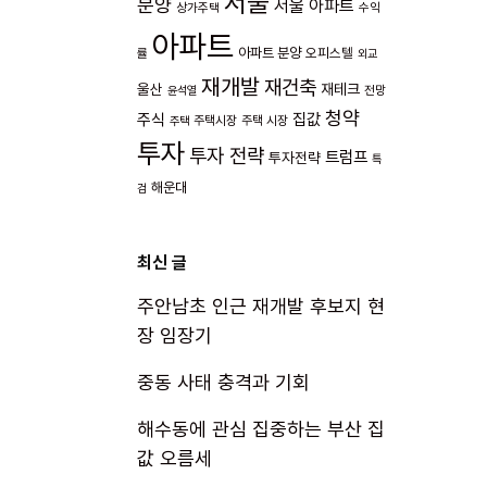
서울
분양
서울 아파트
상가주택
수익
아파트
아파트 분양
오피스텔
률
외교
재개발
재건축
울산
재테크
전망
윤석열
청약
주식
집값
주택시장
주택 시장
주택
투자
투자 전략
트럼프
투자전략
특
해운대
검
최신 글
주안남초 인근 재개발 후보지 현
장 임장기
중동 사태 충격과 기회
해수동에 관심 집중하는 부산 집
값 오름세