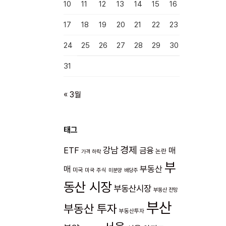
10
11
12
13
14
15
16
17
18
19
20
21
22
23
24
25
26
27
28
29
30
31
« 3월
태그
경제
강남
ETF
금융
매
논란
가격 하락
부
매
부동산
미국
미국 주식
미분양
배당주
동산 시장
부동산시장
부동산 전망
부산
부동산 투자
부동산투자