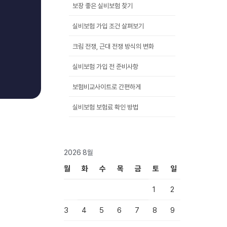
보장 좋은 실비보험 찾기
실비보험 가입 조건 살펴보기
크림 전쟁, 근대 전쟁 방식의 변화
텀
실비보험 가입 전 준비사항
보험비교사이트로 간편하게
실비보험 보험료 확인 방법
2026 8월
월
화
수
목
금
토
일
1
2
3
4
5
6
7
8
9