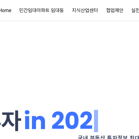
Home
민간임대아파트 임대동
지식산업센터
협업제안
실
i
n
2
0
2
6
|
투자
국내 부동산 투자정보 최