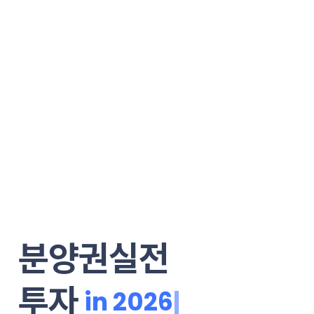
분양권실전
투자
|