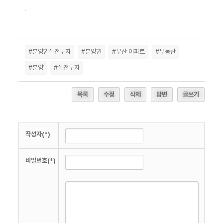
.
#분양권실전투자
#분양권
#부산 아파트
#부동산
#분양
#실전투자
목록
수정
삭제
답변
글쓰기
작성자(*)
비밀번호(*)