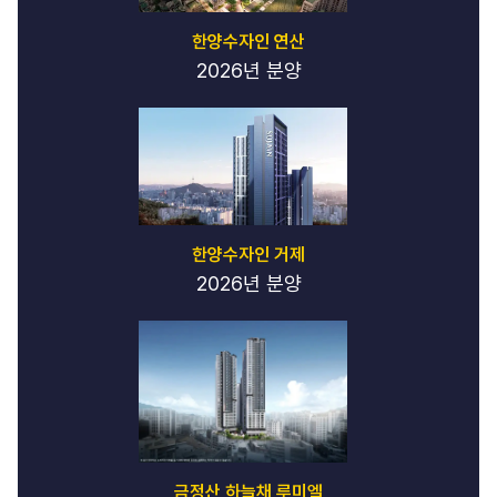
한양수자인 연산
2026년 분양
한양수자인 거제
2026년 분양
금정산 하늘채 루미엘