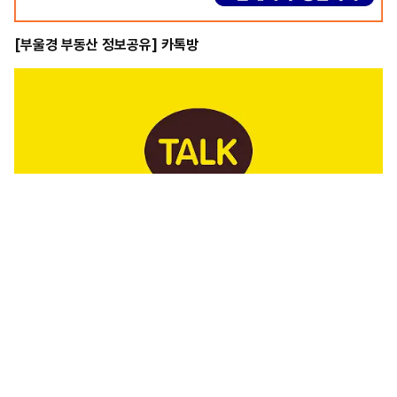
[부울경 부동산 정보공유] 카톡방
[부울경 신축 아파트 정보] 블로그