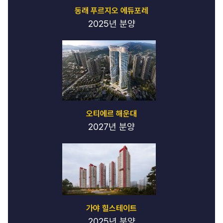
동래 푸르지오 에듀포레
2025년 분양
오티에르 해운대
2027년 분양
가야 힐스테이트
2025년 분양