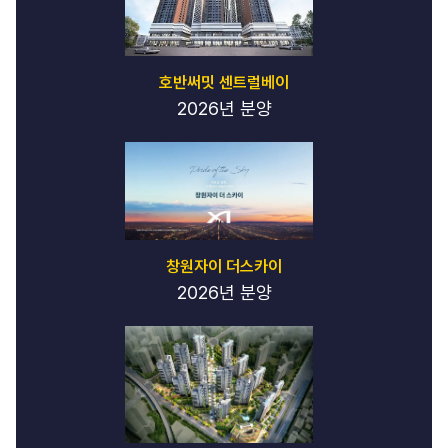
호반써밋 센트럴베이
2026년 분양
창원자이 더스카이
2026년 분양