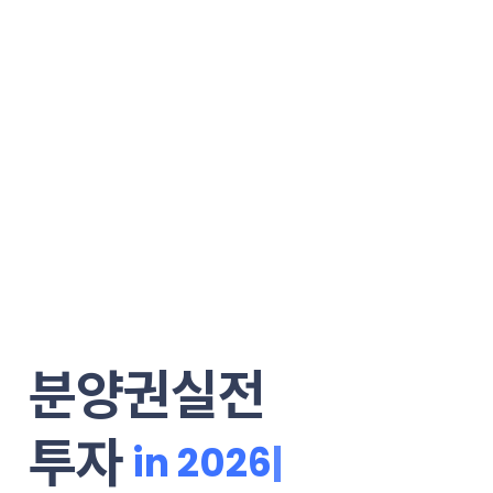
분양권실전
투자
|