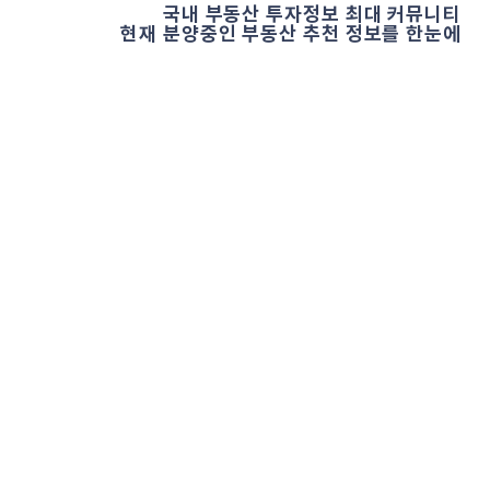
국내 부동산 투자정보 최대 커뮤니티
현재 분양중인 부동산 추천 정보를 한눈에