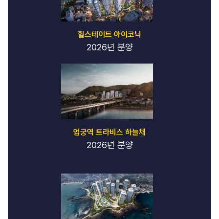
힐스테이트 아이코닉
2026년 분양
엄궁역 트라비스 하늘채
2026년 분양