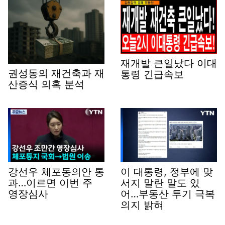
재개발 큰일났다 이대
권성동의 재건축과 재
통령 긴급속보
산증식 의혹 분석
강선우 체포동의안 통
이 대통령, 정부에 맞
과…이르면 이번 주
서지 말란 말도 있
영장심사
어…부동산 투기 극복
의지 밝혀