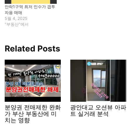
안락1구역 최저 인수가 갭투
자용 매매
5월 4, 2025
"부동산"에서
Related Posts
분양권 전매제한 완화
광안대교 오션뷰 아파
가 부산 부동산에 미
트 실거래 분석
치는 영향