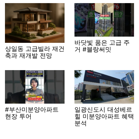
바닷빛 품은 고급 주
상일동 고급빌라 재건
거 #블랑써밋
축과 재개발 전망
#부산미분양아파트
일광신도시 대성베르
현장 투어
힐 미분양아파트 혜택
분석