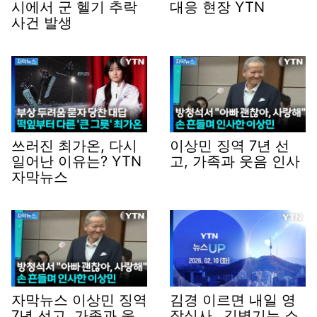
시에서 군 헬기 추락
대응 현장 YTN
사건 발생
쓰러진 최가온, 다시
이상민 징역 7년 선
일어난 이유는? YTN
고, 가족과 웃음 인사
자막뉴스
자막뉴스 이상민 징역
김경 이르면 내일 영
7년 선고, 가족과 웃
장심사…김병기는 소