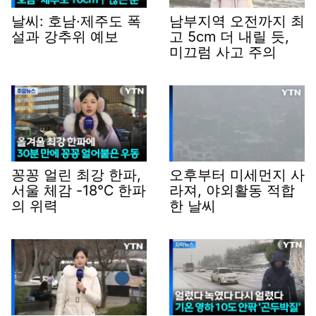
날씨: 호남·제주도 폭
남부지역 오전까지 최
설과 강추위 예보
고 5cm 더 내릴 듯,
미끄럼 사고 주의
꽁꽁 얼린 최강 한파,
오후부터 미세먼지 사
서울 체감 -18℃ 한파
라져, 야외활동 적합
의 위력
한 날씨