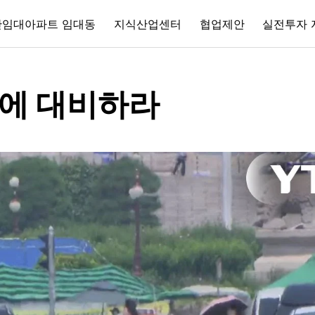
간임대아파트 임대동
지식산업센터
협업제안
실전투자 
씨에 대비하라