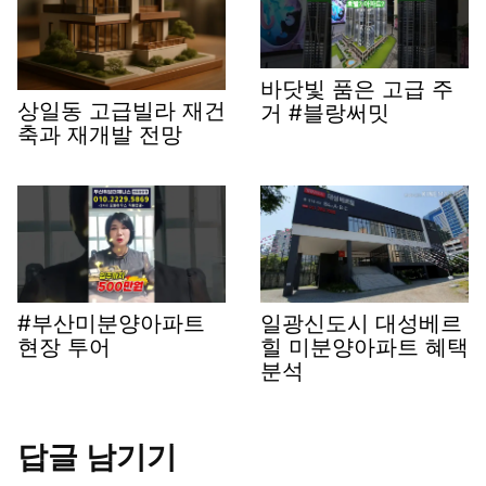
바닷빛 품은 고급 주
상일동 고급빌라 재건
거 #블랑써밋
축과 재개발 전망
#부산미분양아파트
일광신도시 대성베르
현장 투어
힐 미분양아파트 혜택
분석
답글 남기기