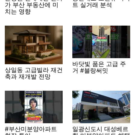
가 부산 부동산에 미
트 실거래 분석
치는 영향
바닷빛 품은 고급 주
상일동 고급빌라 재건
거 #블랑써밋
축과 재개발 전망
#부산미분양아파트
일광신도시 대성베르