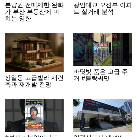
분양권 전매제한 완화
광안대교 오션뷰 아파
가 부산 부동산에 미
트 실거래 분석
치는 영향
바닷빛 품은 고급 주
상일동 고급빌라 재건
거 #블랑써밋
축과 재개발 전망