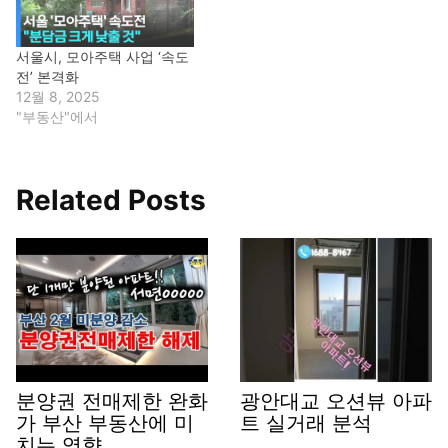
서울시, 모아주택 사업 ‘속도
전’ 본격화
12월 8, 2025
"부동산"에서
Related Posts
분양권 전매제한 완화
광안대교 오션뷰 아파
가 부산 부동산에 미
트 실거래 분석
치는 영향