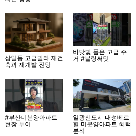
바닷빛 품은 고급 주
상일동 고급빌라 재건
거 #블랑써밋
축과 재개발 전망
#부산미분양아파트
일광신도시 대성베르
현장 투어
힐 미분양아파트 혜택
분석