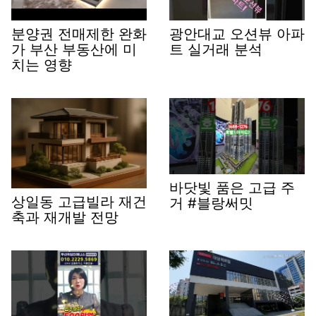
분양권 전매제한 완화
광안대교 오션뷰 아파
가 부산 부동산에 미
트 실거래 분석
치는 영향
바닷빛 품은 고급 주
상일동 고급빌라 재건
거 #블랑써밋
축과 재개발 전망