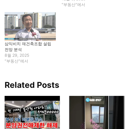
"부동산"에서
삼익비치 재건축조합 설립
전망 분석
8월 29, 2025
"부동산"에서
Related Posts