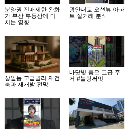
분양권 전매제한 완화
광안대교 오션뷰 아파
가 부산 부동산에 미
트 실거래 분석
치는 영향
바닷빛 품은 고급 주
상일동 고급빌라 재건
거 #블랑써밋
축과 재개발 전망