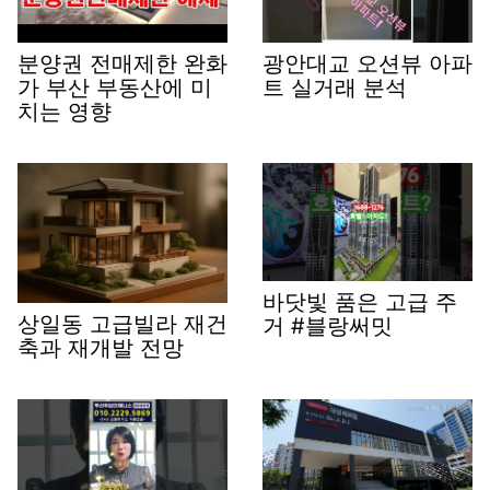
분양권 전매제한 완화
광안대교 오션뷰 아파
가 부산 부동산에 미
트 실거래 분석
치는 영향
바닷빛 품은 고급 주
상일동 고급빌라 재건
거 #블랑써밋
축과 재개발 전망