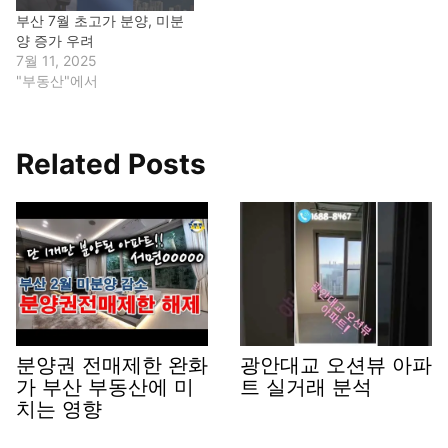
부산 7월 초고가 분양, 미분
양 증가 우려
7월 11, 2025
"부동산"에서
Related Posts
분양권 전매제한 완화
광안대교 오션뷰 아파
가 부산 부동산에 미
트 실거래 분석
치는 영향