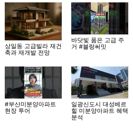
바닷빛 품은 고급 주
상일동 고급빌라 재건
거 #블랑써밋
축과 재개발 전망
#부산미분양아파트
일광신도시 대성베르
현장 투어
힐 미분양아파트 혜택
분석