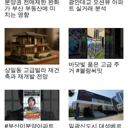
분양권 전매제한 완화
광안대교 오션뷰 아파
가 부산 부동산에 미
트 실거래 분석
치는 영향
바닷빛 품은 고급 주
상일동 고급빌라 재건
거 #블랑써밋
축과 재개발 전망
#부산미분양아파트
일광신도시 대성베르