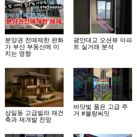
분양권 전매제한 완화
광안대교 오션뷰 아파
가 부산 부동산에 미
트 실거래 분석
치는 영향
바닷빛 품은 고급 주
상일동 고급빌라 재건
거 #블랑써밋
축과 재개발 전망