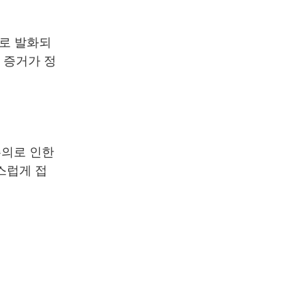
초로 발화되
 증거가 정
주의로 인한
스럽게 접