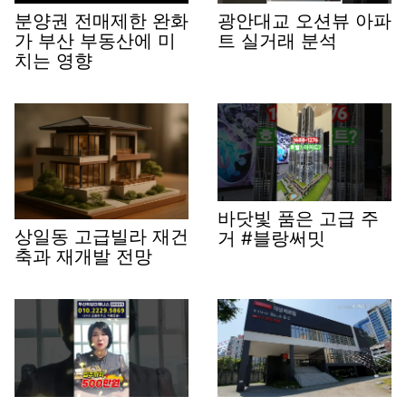
분양권 전매제한 완화
광안대교 오션뷰 아파
가 부산 부동산에 미
트 실거래 분석
치는 영향
바닷빛 품은 고급 주
상일동 고급빌라 재건
거 #블랑써밋
축과 재개발 전망