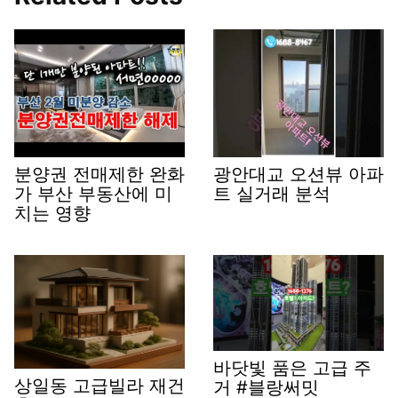
분양권 전매제한 완화
광안대교 오션뷰 아파
가 부산 부동산에 미
트 실거래 분석
치는 영향
바닷빛 품은 고급 주
상일동 고급빌라 재건
거 #블랑써밋