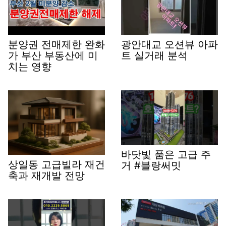
분양권 전매제한 완화
광안대교 오션뷰 아파
가 부산 부동산에 미
트 실거래 분석
치는 영향
바닷빛 품은 고급 주
상일동 고급빌라 재건
거 #블랑써밋
축과 재개발 전망