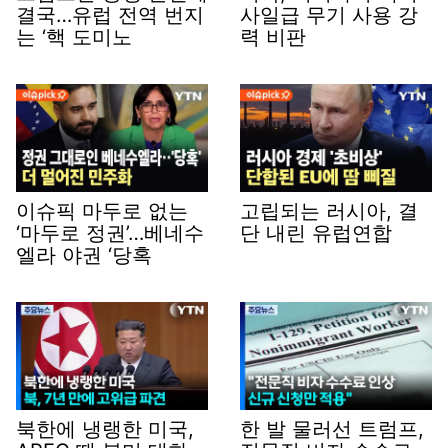
결국…유럽 전역 번지
사일급 무기 사용 강
는 ‘핵 도미노
력 비판
이슈픽 마두로 없는
고립되는 러시아, 결
‘마두로 정권’…베네수
단 내린 유럽연합
엘라 야권 ‘당혹
북한에 냉랭한 미국,
한 발 물러선 트럼프,