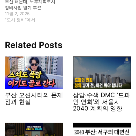
부산 해운대, 노후계획도시
정비사업 열기 후끈
11월 2, 2025
"도시 정비"에서
Related Posts
부산 오션시티의 문제
상암·수색 DMC ‘드파
점과 현실
인 연희’와 서울시
2040 계획의 영향