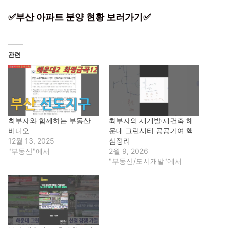
✅부산 아파트 분양 현황 보러가기✅
관련
최부자와 함께하는 부동산
최부자의 재개발·재건축 해
비디오
운대 그린시티 공공기여 핵
12월 13, 2025
심정리
"부동산"에서
2월 9, 2026
"부동산/도시개발"에서