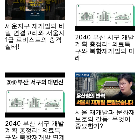
세운지구 재개발의 비
밀 연결고리와 서울시
2040 부산 서구 개발
1급 로비스트의 충격
계획 총정리: 의료특
실태!
구와 북항재개발의 미
래
서울 재개발과 문화재
보호의 갈등: 무엇이
2040 부산 서구 개발
중요한가?
계획 총정리: 의료특
구와 북항재개발 연계