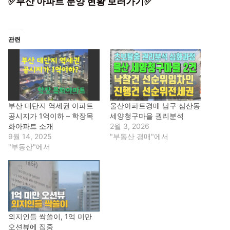
✅부산 아파트 분양 현황 보러가기✅
관련
부산 대단지 역세권 아파트
울산아파트경매 남구 삼산동
공시지가 1억이하 – 학장목
세양청구마을 권리분석
화아파트 소개
2월 3, 2026
9월 14, 2025
"부동산 경매"에서
"부동산"에서
외지인들 싹쓸이, 1억 미만
오션뷰에 집중